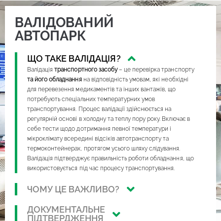
ВАЛІДОВАНИЙ
АВТОПАРК
ЩО ТАКЕ ВАЛІДАЦІЯ?
Валідація
транспортного засобу
– це перевірка транспорту
та його обладнання
на відповідність умовам, які необхідні
для перевезення медикаментів та інших вантажів, що
потребують спеціальних температурних умов
транспортування. Процес валідації здійснюється на
регулярній основі в холодну та теплу пору року. Включає в
себе тести щодо дотримання певної температури і
мікроклімату всередині відсіків автотранспорту та
термоконтейнерах, протягом усього шляху слідування.
Валідація підтверджує правильність роботи обладнання, що
використовується під час процесу транспортування.
ЧОМУ ЦЕ ВАЖЛИВО?
Перевезення лікарських засобів та інших продуктів,
ДОКУМЕНТАЛЬНЕ
постійно передбачає обов’язкове дотримання відповідних
ПІДТВЕРДЖЕННЯ
умов транспортування. Обираючи валідований автомобіль,