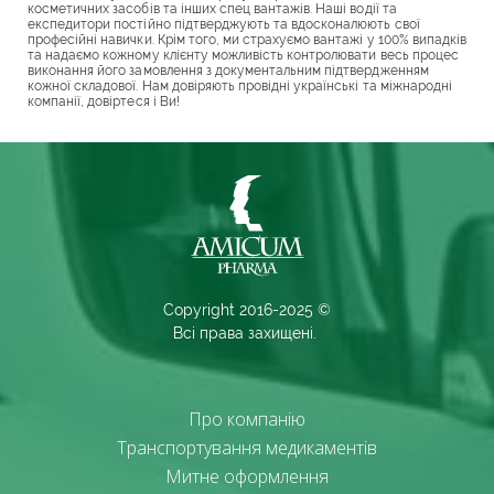
косметичних засобів та інших спец вантажів. Наші водії та
експедитори постійно підтверджують та вдосконалюють свої
професійні навички. Крім того, ми страхуємо вантажі у 100% випадків
та надаємо кожному клієнту можливість контролювати весь процес
виконання його замовлення з документальним підтвердженням
кожної складової. Нам довіряють провідні українські та міжнародні
компанії, довіртеся і Ви!
Copyright 2016-2025 ©
Всі права захищені.
Про компанію
Транспортування медикаментів
Митне оформлення