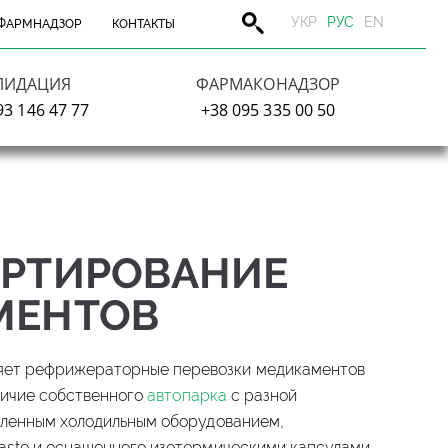
УКР
РУС
EN
ФАРМНАДЗОР
КОНТАКТЫ
ЛИДАЦИЯ
ФАРМАКОНАДЗОР
93 146 47 77
+38 095 335 00 50
РТИРОВАНИЕ
МЕНТОВ
т рефрижераторные перевозки медикаментов
личие собственного
автопарка
с разной
вленным холодильным оборудованием,
asto и оснащенного изотермическими капсулами